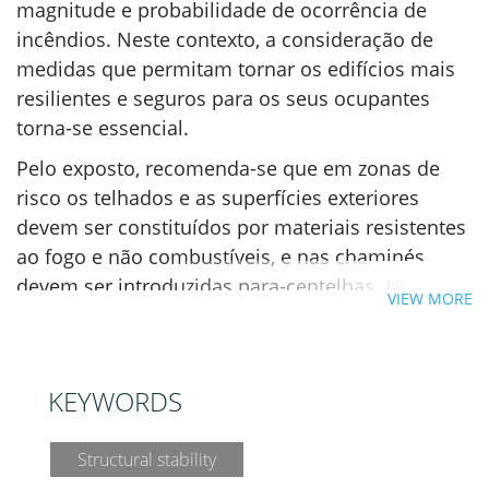
magnitude e probabilidade de ocorrência de
incêndios. Neste contexto, a consideração de
medidas que permitam tornar os edifícios mais
resilientes e seguros para os seus ocupantes
torna-se essencial.
Pelo exposto, recomenda-se que em zonas de
risco os telhados e as superfícies exteriores
devem ser constituídos por materiais resistentes
ao fogo e não combustíveis, e nas chaminés
devem ser introduzidas para-centelhas. Nos
VIEW MORE
respiradouros, grelhas e outras aberturas,
recomenda-se a colocação de malha de arame
para evitar a entrada de detritos inflamados, tais
KEYWORDS
como fagulhas. Também as saliências, alpendres
e varandas dos edifícios devem, se possível, ser
Structural stability
protegidos com malha de arame, uma vez que