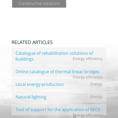
intervenções e de não implicar alterações nem
Constructive solutions
ao nível da área dos espaços interiores nem ao
nível da inércia térmica do edifício.
Caso existam restrições em termos
arquitetónicos à aplicação de isolamento térmico
pelo exterior, este poderá ser aplicado pelo
RELATED ARTICLES
interior, apesar das desvantagens identificadas
Catalogue of rehabilitation solutions of
anteriormente.
buildings
Energy efficiency
Online catalogue of thermal linear bridges
Energy efficiency
Local energy production
Energy
Natural lighting
Energy
Tool of support for the application of RECS
Energy efficiency