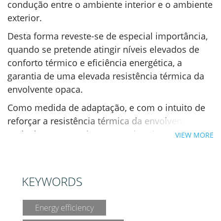
condução entre o ambiente interior e o ambiente
exterior.
Desta forma reveste-se de especial importância,
quando se pretende atingir níveis elevados de
conforto térmico e eficiência energética, a
garantia de uma elevada resistência térmica da
envolvente opaca.
Como medida de adaptação, e com o intuito de
reforçar a resistência térmica da envolvente
poderá, por exemplo, ser ponderada a colocação
VIEW MORE
de isolamento térmico pelo exterior, tanto ao
nível das paredes, como das coberturas e
pavimentos. As principais vantagens da
KEYWORDS
colocação de isolamento pelo exterior estão
relacionadas com a possibilidade de manter os
Energy efficiency
edifícios em funcionamento durante as