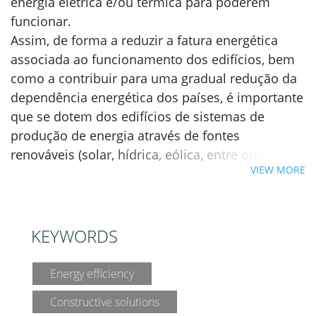
energia elétrica e/ou térmica para poderem
funcionar.
Assim, de forma a reduzir a fatura energética
associada ao funcionamento dos edifícios, bem
como a contribuir para uma gradual redução da
dependência energética dos países, é importante
que se dotem dos edifícios de sistemas de
produção de energia através de fontes
renováveis (solar, hídrica, eólica, entre outras).
VIEW MORE
Os sistemas de produção local de energia a
partir de fontes renováveis deverão ser
dimensionados tendo em especial atenção os
perfis de funcionamento dos edifícios, evitando-
KEYWORDS
se assim o seu sobredimensionamento, o qual
pode contribuir, para além do natural acréscimo
Energy efficiency
de custo e redução da eficiência, para uma
Constructive solutions
degradação precoce de alguns dos seus