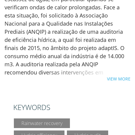
verificam ondas de calor prolongadas. Face a
esta situação, foi solicitado à Associação
Nacional para a Qualidade nas Instalações
Prediais (ANQIP) a realização de uma auditoria
de eficiência hídrica, a qual foi realizada em
finais de 2015, no âmbito do projeto adaptIS. O
consumo médio anual da indústria é de 14.000
m3. A auditoria realizada pela ANQIP
recomendou diversas intervenções em
VIEW MORE
chuveiros, autoclismos, mictórios e torneiras.
Foram também equacionadas outras soluções,
como o aproveitamento de águas pluviais (SAAP),
mas concluiu-se pela reduzida viabilidade
KEYWORDS
técnico-económica da sua implementação face à
solução de drenagem adotada nas coberturas.
Rainwater recovery
Nas suas conclusões, a auditoria apontou para