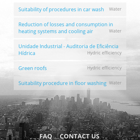
Suitability of procedures in car wash
Water
Reduction of losses and consumption in
heating systems and cooling air
Water
Unidade Industrial - Auditoria de Eficiência
Hídrica
Hydric efficiency
Green roofs
Hydric efficiency
Suitability procedure in floor washing
Water
FAQ
CONTACT US