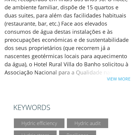
de ambiente familiar, dispõe de 15 quartos e
duas suites, para além das facilidades habituais
(restaurante, bar, etc.) Face aos elevados
consumos de água destas instalações e às
preocupações económicas e de sustentabilidade
dos seus proprietários (que recorrem já a
nascentes geotérmicas locais para aquecimento
da água), o Hotel Rural Villa do Banho solicitou à
Associação Nacional para a Qualidade nas
VIEW MORE
Instalações Prediais (ANQIP) a realização de uma
auditoria de eficiência hídrica, a qual foi
realizada em finais de 2015, no âmbito do
projeto adaptIS. A auditoria realizada pela
KEYWORDS
recomendou diversas intervenções em
chuveiros, autoclismos e torneiras. Foram
Hydric efficiency
Hydric audit
também equacionadas outras soluções, como o